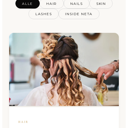
ALLE
HAIR
NAILS
SKIN
›
HydraFacial
LASHES
INSIDE NETA
›
Preise
Termin online buchen
→
WhatsApp
+41 79 100 33 66
Mo–Fr 08:00–19:00 · Sa 08:00–17:30
Kräzernstrasse 79 · 9015 St. Gallen Winkeln
HAIR