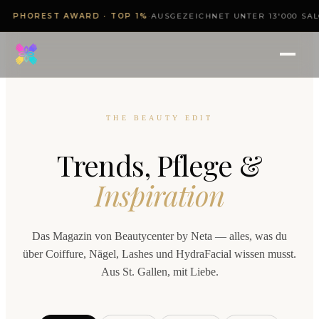
PHOREST AWARD · TOP 1%
·
AUSGEZEICHNET UNTER 13'000 SAL
HOME
/
THE BEAUTY EDIT
›
Nägel
THE BEAUTY EDIT
›
Coiffeur
Trends, Pflege &
Inspiration
›
Balayage
Das Magazin von Beautycenter by Neta — alles, was du
›
Extensions
über Coiffure, Nägel, Lashes und HydraFacial wissen musst.
Aus St. Gallen, mit Liebe.
›
Lashes