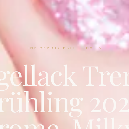
THE BEAUTY EDIT
·
NAILS
gellack Tre
rühling 202
rome, Milk