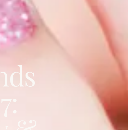
nds
7:
y &