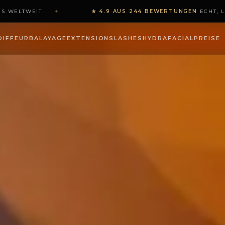
S WELTWEIT
✦
★ 4.9 AUS 244 BEWERTUNGEN
·
ECHT, LO
7: CHROME, MILKY &…
OIFFEUR
BALAYAGE
EXTENSIONS
LASHES
HYDRAFACIAL
PREISE