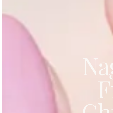
Na
F
Ch