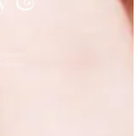
schönsten
d Anlass-