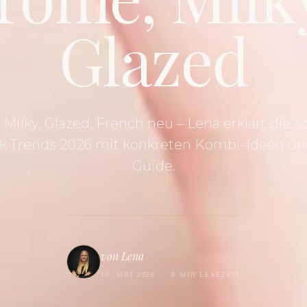
Glazed
Milky, Glazed, French neu – Lena erklärt die 
k Trends 2026 mit konkreten Kombi-Ideen un
Guide.
von Lena
10. MAI 2026
·
8 MIN LESEZEIT