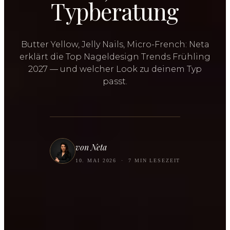
Typberatung
Butter Yellow, Jelly Nails, Micro-French: Neta
erklärt die Top Nageldesign Trends Frühling
2027 — und welcher Look zu deinem Typ
passt.
von Neta
10. MAI 2026
·
7 MIN LESEZEIT