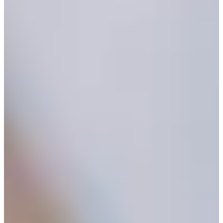
›
HydraFacial
›
Preise
Termin online buchen
→
WhatsApp
+41 79 100 33 66
Mo–Fr 08:00–19:00 · Sa 08:00–17:30
Kräzernstrasse 79 · 9015 St. Gallen Winkeln