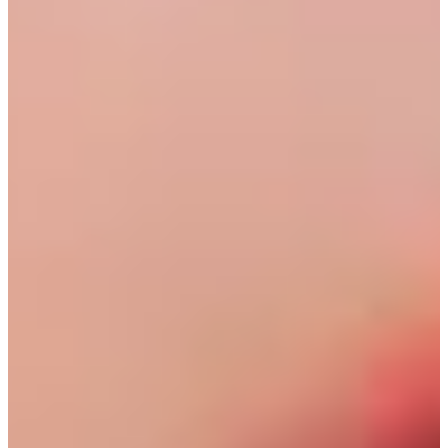
›
HydraFacial
›
Preise
Termin online buchen
→
WhatsApp
+41 79 100 33 66
Mo–Fr 08:00–19:00 · Sa 08:00–17:30
Kräzernstrasse 79 · 9015 St. Gallen Winkeln