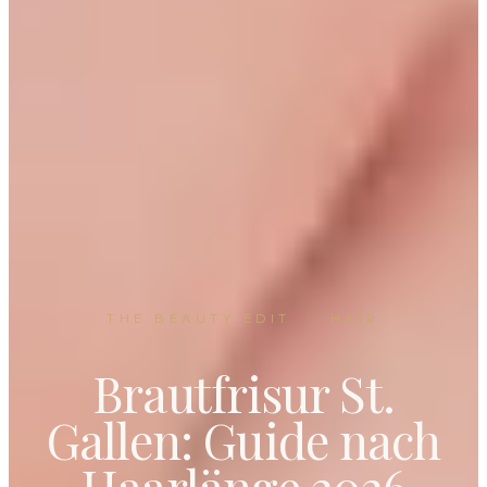
THE BEAUTY EDIT
·
HAIR
Brautfrisur St.
Gallen: Guide nach
Haarlänge 2026