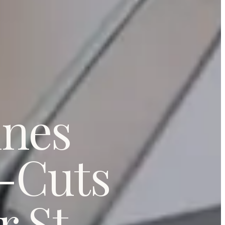
ines
-Cuts
 St.