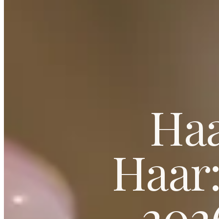
Haa
Haar
202