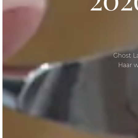
Ghost La
Haar w