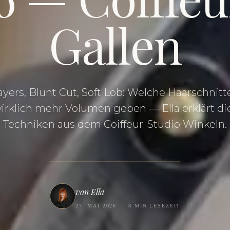
Gallen
yers, Blunt Cut, Soft Lob: Welche Haarschnit
irklich mehr Volumen geben — Ella erklärt di
Techniken aus dem Coiffeur-Studio Winkeln.
von Ella
27. MAI 2026
·
8 MIN LESEZEIT