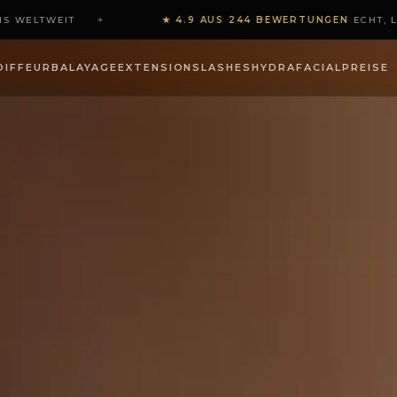
S WELTWEIT
✦
★ 4.9 AUS 244 BEWERTUNGEN
·
ECHT, L
OLUMEN-CUTS 2026 — …
OIFFEUR
BALAYAGE
EXTENSIONS
LASHES
HYDRAFACIAL
PREISE