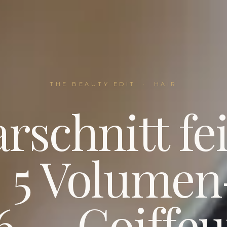
THE BEAUTY EDIT
·
HAIR
rschnitt fe
: 5 Volumen
6 — Coiffeur