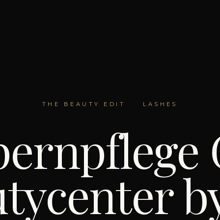
THE BEAUTY EDIT
·
LASHES
ernpflege 
utycenter b