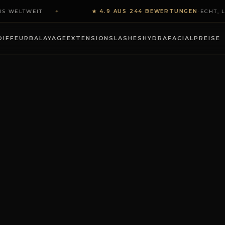
NS WELTWEIT
✦
★ 4.9 AUS 244 BEWERTUNGEN
·
ECHT, L
ENTER BY NETA ST. …
OIFFEUR
BALAYAGE
EXTENSIONS
LASHES
HYDRAFACIAL
PREISE