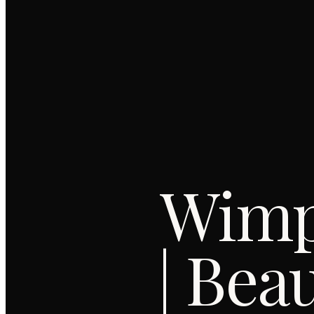
Wimp
| Bea