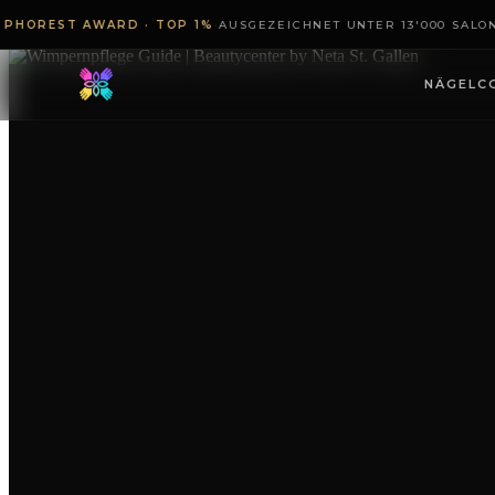
PHOREST AWARD · TOP 1%
·
AUSGEZEICHNET UNTER 13'000 SALO
HOME
/
THE BEAUTY EDIT
/
WIMPERNPFLEGE GUIDE | BEAUTYC
NÄGEL
C