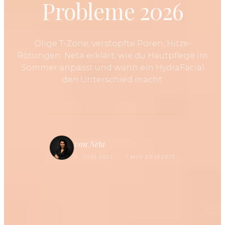
Probleme 2026
Ölige T-Zone, verstopfte Poren, Hitze-
Rötungen: Neta erklärt, wie du Hautpflege im
Sommer anpasst und wann ein HydraFacial
den Unterschied macht.
von Neta
7. JUNI 2026
·
7 MIN LESEZEIT