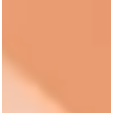
›
HydraFacial
›
Preise
Termin online buchen
→
WhatsApp
+41 79 100 33 66
Mo–Fr 08:00–19:00 · Sa 08:00–17:30
Kräzernstrasse 79 · 9015 St. Gallen Winkeln