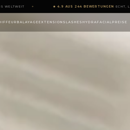
S WELTWEIT
✦
★ 4.9 AUS 244 BEWERTUNGEN
·
ECHT, LO
 NAGELÖL-ROUTINE &…
OIFFEUR
BALAYAGE
EXTENSIONS
LASHES
HYDRAFACIAL
PREISE