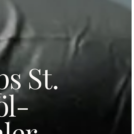
s St.
öl-
ler