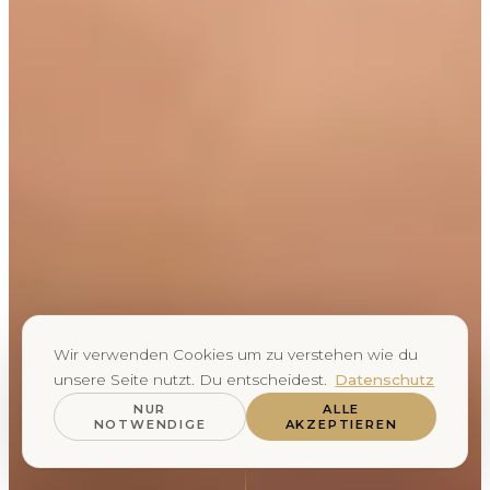
Wir verwenden Cookies um zu verstehen wie du
unsere Seite nutzt. Du entscheidest.
Datenschutz
NUR
ALLE
NOTWENDIGE
AKZEPTIEREN