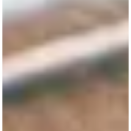
›
HydraFacial
›
Preise
Termin online buchen
→
WhatsApp
+41 79 100 33 66
Mo–Fr 08:00–19:00 · Sa 08:00–17:30
Kräzernstrasse 79 · 9015 St. Gallen Winkeln