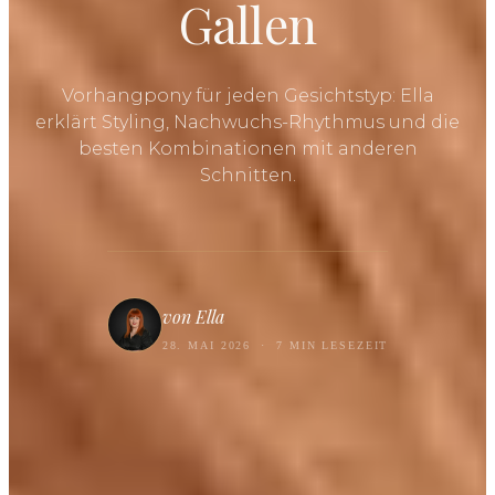
Gallen
Vorhangpony für jeden Gesichtstyp: Ella
erklärt Styling, Nachwuchs-Rhythmus und die
besten Kombinationen mit anderen
Schnitten.
von Ella
28. MAI 2026
·
7 MIN LESEZEIT