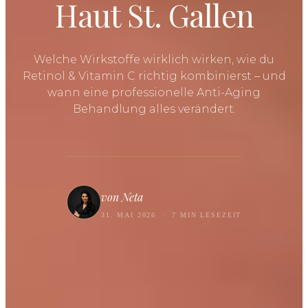
Haut St. Gallen
Welche Wirkstoffe wirklich wirken, wie du
Retinol & Vitamin C richtig kombinierst – und
wann eine professionelle Anti-Aging
Behandlung alles verändert.
von Neta
31. MAI 2026
·
7 MIN LESEZEIT