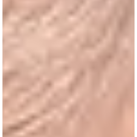
›
HydraFacial
›
Preise
Termin online buchen
→
WhatsApp
+41 79 100 33 66
Mo–Fr 08:00–19:00 · Sa 08:00–17:30
Kräzernstrasse 79 · 9015 St. Gallen Winkeln