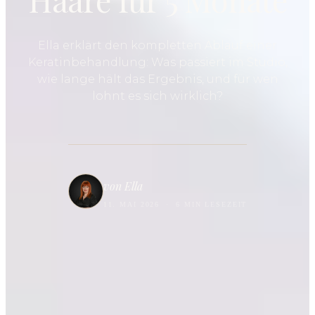
Ella erklärt den kompletten Ablauf einer
Keratinbehandlung: Was passiert im Studio,
wie lange hält das Ergebnis, und für wen
lohnt es sich wirklich?
von Ella
11. MAI 2026
·
6 MIN LESEZEIT