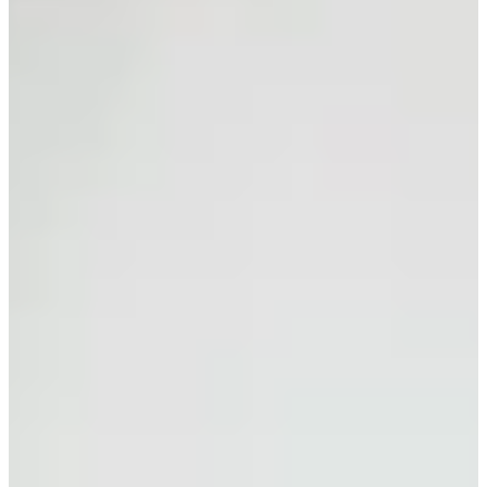
›
HydraFacial
›
Preise
Termin online buchen
→
WhatsApp
+41 79 100 33 66
Mo–Fr 08:00–19:00 · Sa 08:00–17:30
Kräzernstrasse 79 · 9015 St. Gallen Winkeln