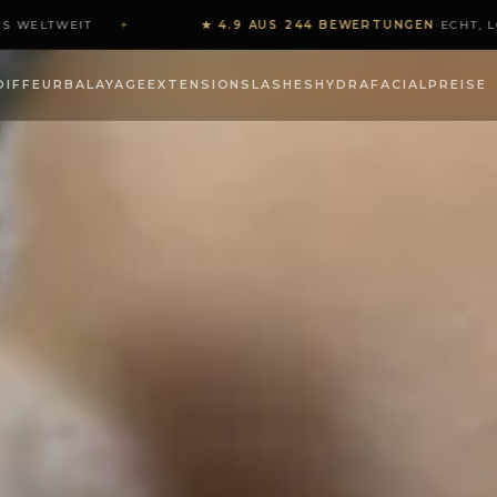
 WELTWEIT
✦
★ 4.9 AUS 244 BEWERTUNGEN
·
ECHT, LO
GING: RETINOL & CO.…
OIFFEUR
BALAYAGE
EXTENSIONS
LASHES
HYDRAFACIAL
PREISE