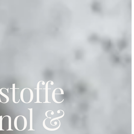
stoffe
inol &