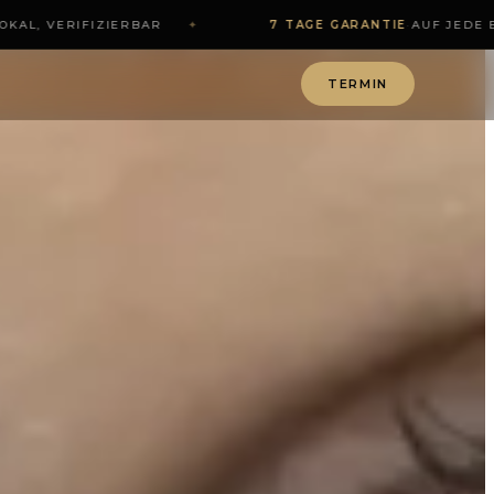
KAL, VERIFIZIERBAR
✦
7 TAGE GARANTIE
·
AUF JEDE B
TERMIN