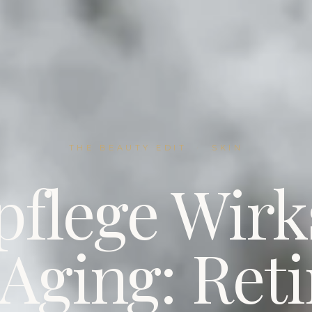
THE BEAUTY EDIT
·
SKIN
flege Wirk
Aging: Ret