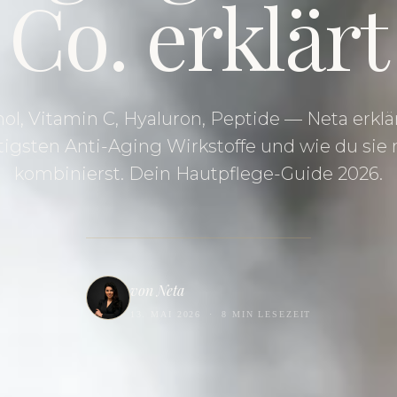
Co. erklärt
nol, Vitamin C, Hyaluron, Peptide — Neta erklär
igsten Anti-Aging Wirkstoffe und wie du sie r
kombinierst. Dein Hautpflege-Guide 2026.
von Neta
13. MAI 2026
·
8 MIN LESEZEIT