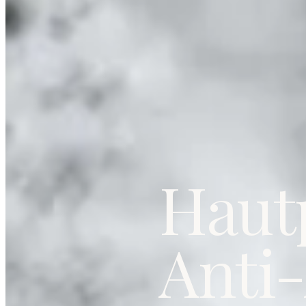
Hautp
Anti-