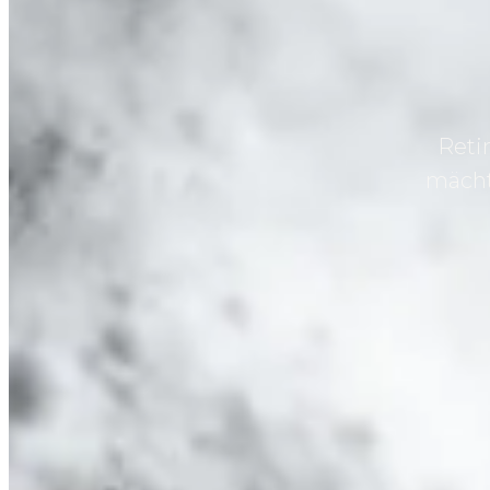
Reti
mächt