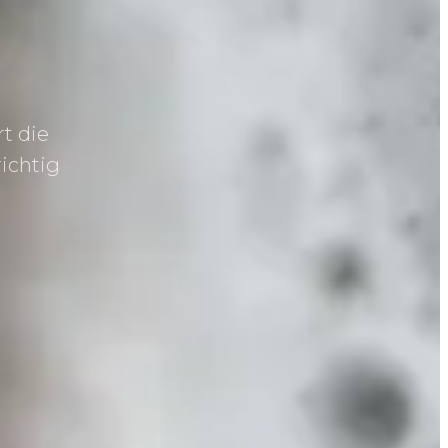
t die
ichtig