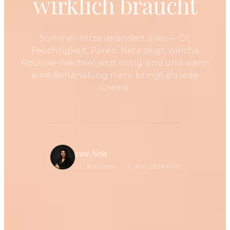
wirklich braucht
Sommer-Hitze verändert alles — Öl,
Feuchtigkeit, Poren. Neta zeigt, welche
Routine-Wechsel jetzt nötig sind und wann
eine Behandlung mehr bringt als jede
Creme.
von Neta
21. MAI 2026
·
8 MIN LESEZEIT