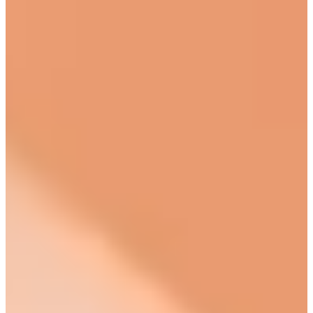
›
HydraFacial
›
Preise
Termin online buchen
→
WhatsApp
+41 79 100 33 66
Mo–Fr 08:00–19:00 · Sa 08:00–17:30
Kräzernstrasse 79 · 9015 St. Gallen Winkeln