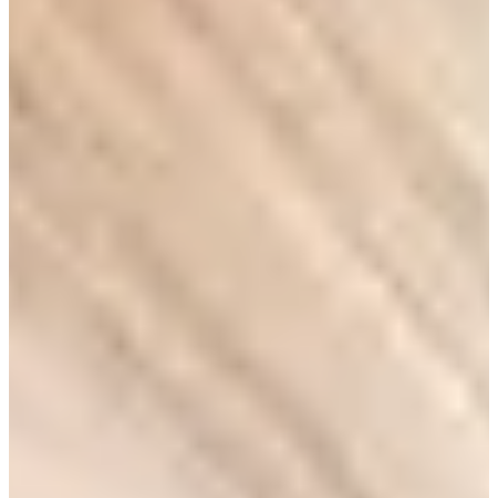
›
HydraFacial
›
Preise
Termin online buchen
→
WhatsApp
+41 79 100 33 66
Mo–Fr 08:00–19:00 · Sa 08:00–17:30
Kräzernstrasse 79 · 9015 St. Gallen Winkeln