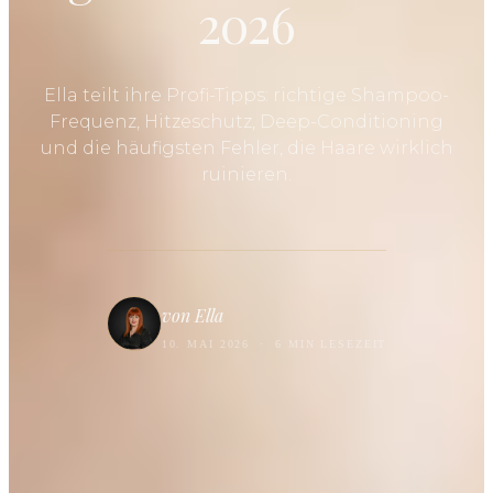
2026
Ella teilt ihre Profi-Tipps: richtige Shampoo-
Frequenz, Hitzeschutz, Deep-Conditioning
und die häufigsten Fehler, die Haare wirklich
ruinieren.
von Ella
10. MAI 2026
·
6 MIN LESEZEIT