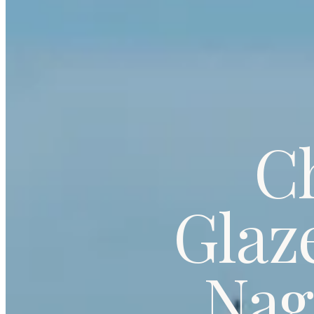
C
Glaz
Nag