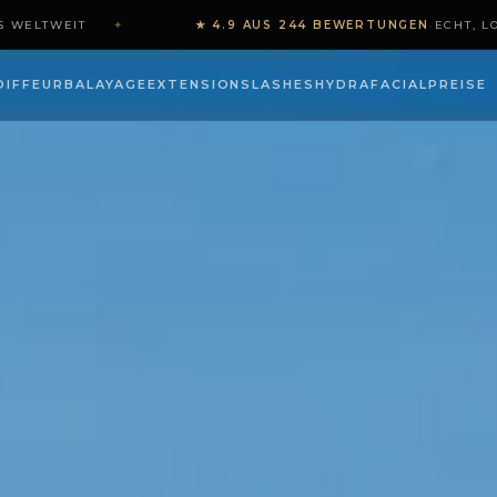
WELTWEIT
✦
★ 4.9 AUS 244 BEWERTUNGEN
·
ECHT, LOK
 DIE 4 NAGELLACK-…
OIFFEUR
BALAYAGE
EXTENSIONS
LASHES
HYDRAFACIAL
PREISE