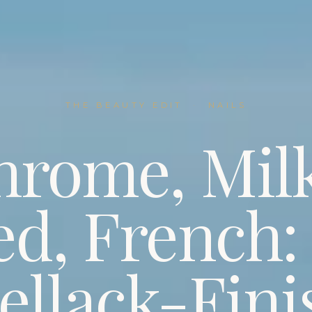
THE BEAUTY EDIT
·
NAILS
hrome, Milk
ed, French: 
ellack-Fini