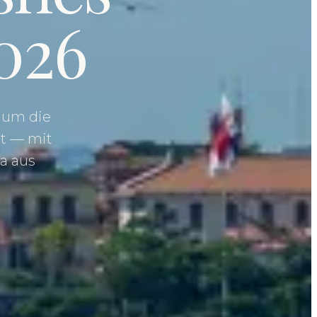
026
t um die
ht — mit
a aus