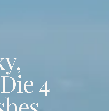
y,
Die 4
shes