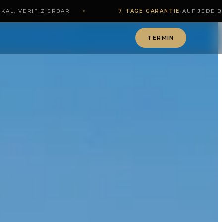
AL, VERIFIZIERBAR
✦
7 TAGE GARANTIE
·
AUF JEDE BE
TERMIN