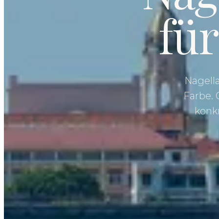
fü
Nagella
Farbe. 
konk