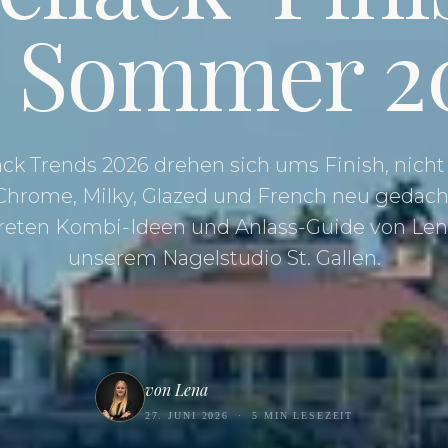
r Sommer 2
ck Trends 2026 drehen sich ums Finish, nich
Chrome, Milky, Glazed und French neu gedac
reten Kombi-Ideen und Anlass-Guide von Len
unserem Nagelstudio St. Gallen.
von Lena
27. JUNI 2026
·
5 MIN LESEZEIT