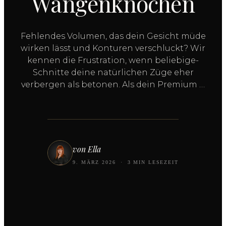
Wangenknochen
Fehlendes Volumen, das dein Gesicht müde
wirken lässt und Konturen verschluckt? Wir
kennen die Frustration, wenn beliebige-
Schnitte deine natürlichen Züge eher
verbergen als betonen. Als dein Premium …
von Ella
9. MÄRZ 2026
·
3 MIN LESEZEIT