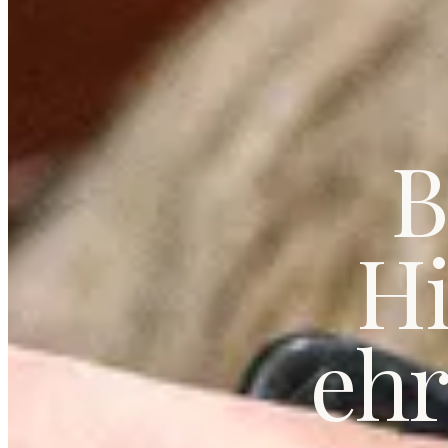
B
Hi
ehr