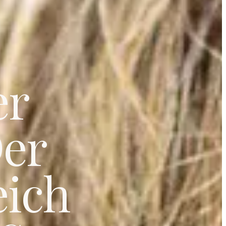
er
Der
eich