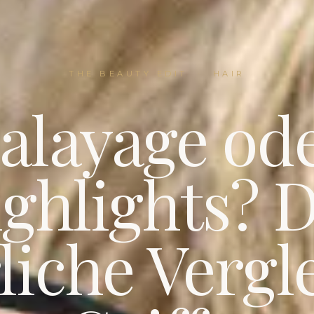
THE BEAUTY EDIT
·
HAIR
alayage od
ghlights? 
liche Vergl