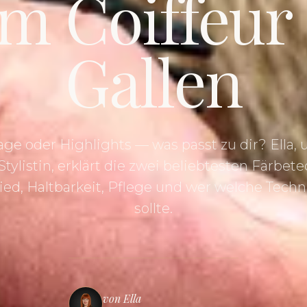
m Coiffeur 
Gallen
age oder Highlights — was passt zu dir? Ella, 
tylistin, erklärt die zwei beliebtesten Färbet
ied, Haltbarkeit, Pflege und wer welche Techn
sollte.
von Ella