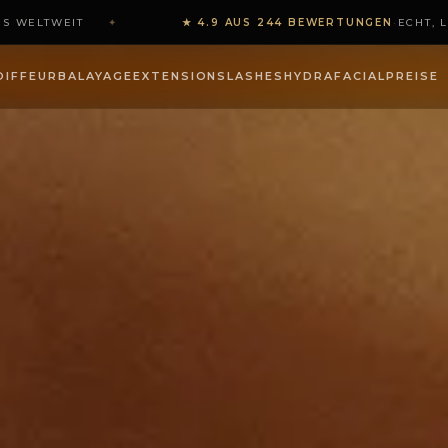
WELTWEIT
✦
★ 4.9 AUS 244 BEWERTUNGEN
·
ECHT, LOK
 EHRLICHE VERGLEIC…
OIFFEUR
BALAYAGE
EXTENSIONS
LASHES
HYDRAFACIAL
PREISE