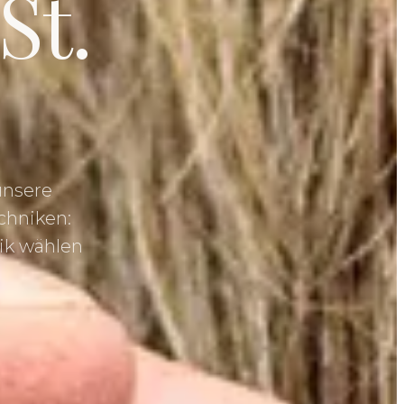
St.
unsere
echniken:
ik wählen