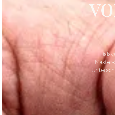
vo
Balay
Master-S
Untersch